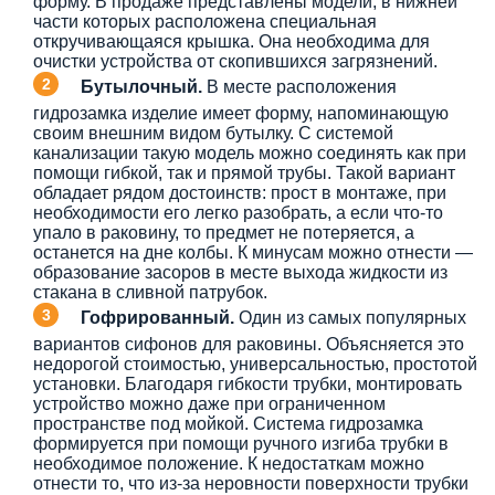
форму. В продаже представлены модели, в нижней
части которых расположена специальная
откручивающаяся крышка. Она необходима для
очистки устройства от скопившихся загрязнений.
Бутылочный.
В месте расположения
гидрозамка изделие имеет форму, напоминающую
своим внешним видом бутылку. С системой
канализации такую модель можно соединять как при
помощи гибкой, так и прямой трубы. Такой вариант
обладает рядом достоинств: прост в монтаже, при
необходимости его легко разобрать, а если что-то
упало в раковину, то предмет не потеряется, а
останется на дне колбы. К минусам можно отнести —
образование засоров в месте выхода жидкости из
стакана в сливной патрубок.
Гофрированный.
Один из самых популярных
вариантов сифонов для раковины. Объясняется это
недорогой стоимостью, универсальностью, простотой
установки. Благодаря гибкости трубки, монтировать
устройство можно даже при ограниченном
пространстве под мойкой. Система гидрозамка
формируется при помощи ручного изгиба трубки в
необходимое положение. К недостаткам можно
отнести то, что из-за неровности поверхности трубки