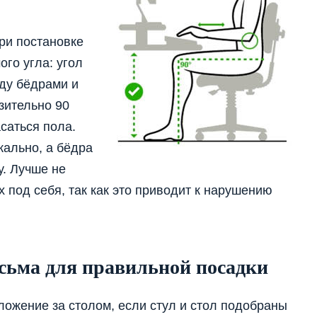
ри постановке
го угла: угол
ду бёдрами и
зительно 90
саться пола.
кально, а бёдра
у. Лучше не
х под себя, так как это приводит к нарушению
сьма для правильной посадки
ожение за столом, если стул и стол подобраны