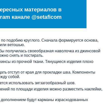
ересных материалов в
ram канале @setaficom
по подобию круглого. Сначала формируется основа,
 или ветошью.
обы получилась своеобразная наволочка из джинсовой
ожно снять и постирать.
жинсы из прочной ткани. Тянущиеся изделия плохо
ать отступ от края для прокладки шва. Компоненты
жду собой.
тся использовать зигзагообразный шов.
шений по площади изделия можно разместить наклейки,
 дополнением будут карманы израсходованных