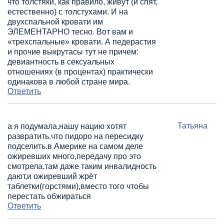
что толстяки, как правило, живут (и спят,
естественно) с толстухами. И на
двухспальной кровати им
ЭЛЕМЕНТАРНО тесно. Вот вам и
«трехспальные» кровати. А педерастия
и прочие выкрутасы тут не причем:
девиантность в сексуальных
отношениях (в процентах) практически
одинакова в любой стране мира.
Ответить
Татьяна
а я подумала,нашу нацию хотят
развратить.что пидоро на пересидку
подселить.в Америке на самом деле
ожиревших много,передачу про это
смотрела.там даже таким инвалидность
дают,и ожиревший жрёт
таблетки(горстями),вместо того чтобы
перестать обжираться
Ответить