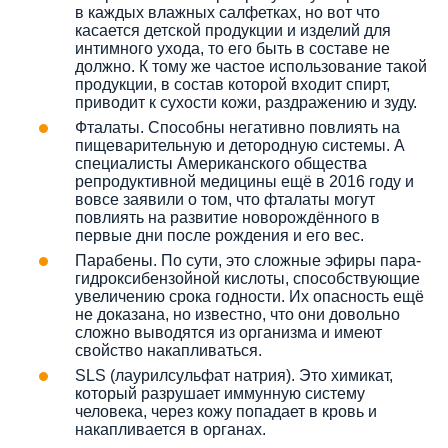
в каждых влажных салфетках, но вот что
касается детской продукции и изделий для
интимного ухода, то его быть в составе не
должно. К тому же частое использование такой
продукции, в состав которой входит спирт,
приводит к сухости кожи, раздражению и зуду.
Фталаты. Способны негативно повлиять на
пищеварительную и детородную системы. А
специалисты Американского общества
репродуктивной медицины ещё в 2016 году и
вовсе заявили о том, что фталаты могут
повлиять на развитие новорождённого в
первые дни после рождения и его вес.
Парабены. По сути, это сложные эфиры пара-
гидроксибензойной кислоты, способствующие
увеличению срока годности. Их опасность ещё
не доказана, но известно, что они довольно
сложно выводятся из организма и имеют
свойство накапливаться.
SLS (лаурилсульфат натрия). Это химикат,
который разрушает иммунную систему
человека, через кожу попадает в кровь и
накапливается в органах.