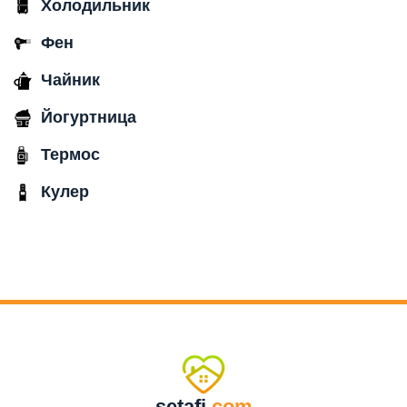
Холодильник
Фен
Чайник
Йогуртница
Термос
Кулер
setafi
.com