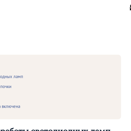
иодных ламп
мпочки
а включена