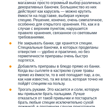
магазинах просто огромный выбор различных
декоративных баночек. Большинство из них
действуют как карусель — можно крутить
ёмкости на подставке, выбирая нужную
специю. Решение, конечно, очень симпатичное,
особенно для открытого хранения. Но, как и в
случае с верхним пунктом, нарушается
правило хранения, связанное со световыми
требованиями.
Не закрывать банки, где хранятся специи.
Специальные баночки, в которых проделаны
отверстия — удобно и практично, но без
герметичности приправы очень быстро
портятся.
Добавлять приправы в блюдо прямо из банки.
Когда вы сыплете в кастрюлю сухие травы
прямо из ёмкости, то в неё попадает пар, а он,
как нам известно, та же влага, которая точно не
пойдёт специям на пользу.
Трогать руками. Это касается и соли, которую
мы привыкли брать пальцами. Лучше
отказаться от такой привычки и постараться
брать любые специи исключительно сухой
ложечкой, в противном случае приготовите