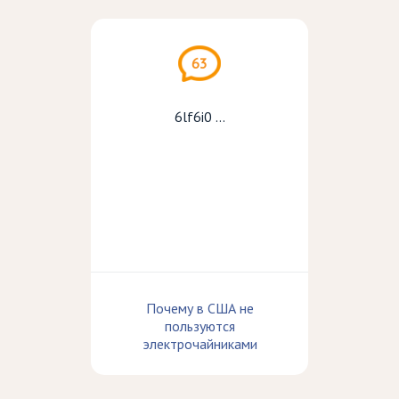
63
6lf6i0 ...
Почему в США не
пользуются
электрочайниками