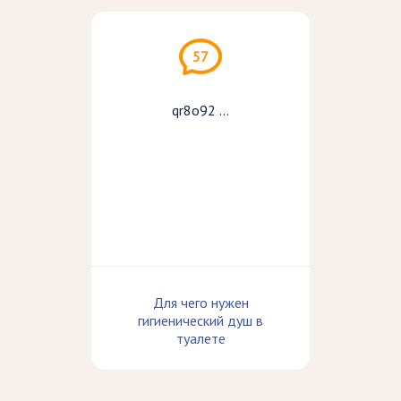
57
qr8o92 ...
Для чего нужен
гигиенический душ в
туалете