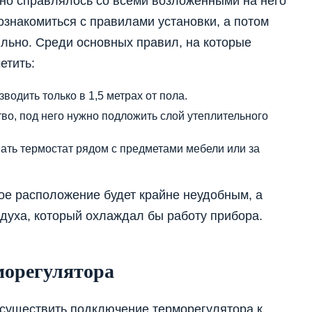
нно справлялось со всеми возложенными на него
знакомиться с правилами установки, а потом
льно. Среди основных правил, на которые
етить:
водить только в 1,5 метрах от пола.
во, под него нужно подложить слой утеплительного
вать термостат рядом с предметами мебели или за
кое расположение будет крайне неудобным, а
здуха, который охлаждал бы работу прибора.
морегулятора
осуществить подключение терморегулятора к