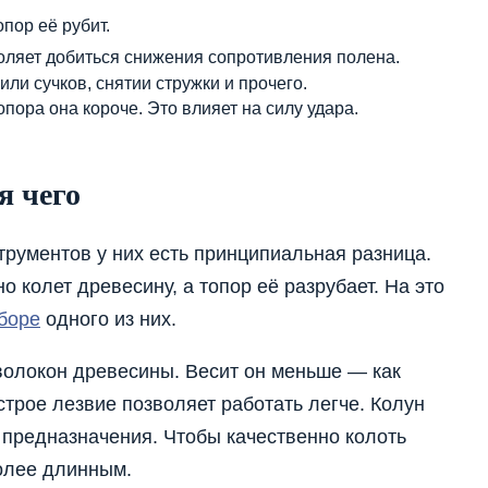
пор её рубит.
воляет добиться снижения сопротивления полена.
ли сучков, снятии стружки и прочего.
опора она короче. Это влияет на силу удара.
я чего
трументов у них есть принципиальная разница.
о колет древесину, а топор её разрубает. На это
боре
одного из них.
волокон древесины. Весит он меньше — как
строе лезвие позволяет работать легче. Колун
о предназначения. Чтобы качественно колоть
олее длинным.