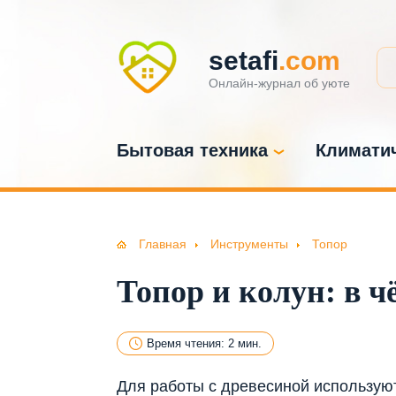
setafi
.com
Онлайн-журнал об уюте
Бытовая техника
Климатич
Главная
Инструменты
Топор
Топор и колун: в ч
Время чтения: 2 мин.
Для работы с древесиной используютс