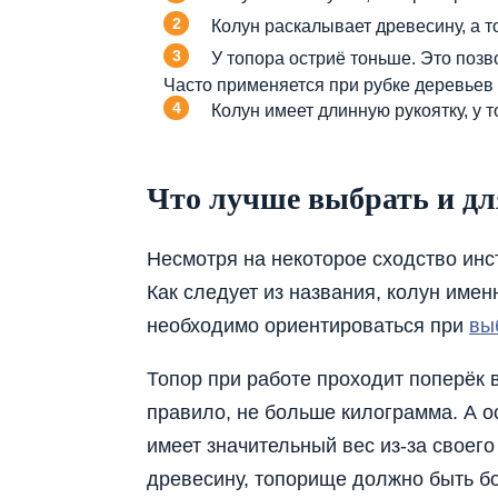
Колун раскалывает древесину, а то
У топора остриё тоньше. Это поз
Часто применяется при рубке деревьев и
Колун имеет длинную рукоятку, у т
Что лучше выбрать и дл
Несмотря на некоторое сходство инс
Как следует из названия, колун именн
необходимо ориентироваться при
вы
Топор при работе проходит поперёк 
правило, не больше килограмма. А о
имеет значительный вес из-за своег
древесину, топорище должно быть б