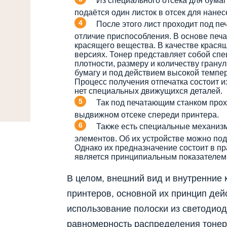
Из специального отсека для бум
подаётся один листок в отсек для нанес
После этого лист проходит под п
отличие приспособления. В основе печ
красящего вещества. В качестве красящ
версиях. Тонер представляет собой сп
плотности, размеру и количеству гранул
бумагу и под действием высокой темпер
Процесс получения отпечатка состоит и
нет специальных движущихся деталей.
Так под печатающим станком прохо
выдвижном отсеке спереди принтера.
Также есть специальные механиз
элементов. Об их устройстве можно под
Однако их предназначение состоит в пр
является принципиальным показателем
В целом, внешний вид и внутренние
принтеров, основной их принцип дей
использование полоски из светодиод
равномерность распределения тонер