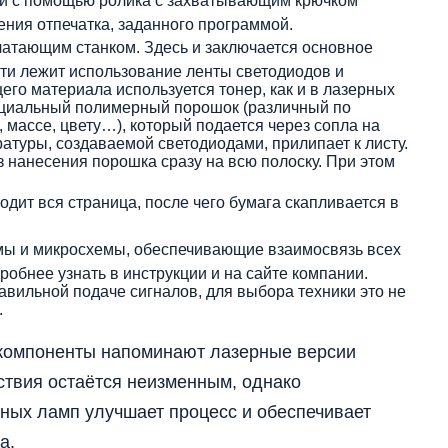
аги с помощью ролика с захватывающим крючком
ения отпечатка, заданного программой.
ечатающим станком. Здесь и заключается основное
ати лежит использование ленты светодиодов и
его материала используется тонер, как и в лазерных
ециальный полимерный порошок (различный по
, массе, цвету…), который подается через сопла на
атуры, создаваемой светодиодами, прилипает к листу.
з нанесения порошка сразу на всю полоску. При этом
дит вся страница, после чего бумага скапливается в
мы и микросхемы, обеспечивающие взаимосвязь всех
робнее узнать в инструкции и на сайте компании.
авильной подаче сигналов, для выбора техники это не
.
 компоненты напоминают лазерные версии
ствия остаётся неизменным, однако
ных ламп улучшает процесс и обеспечивает
а.