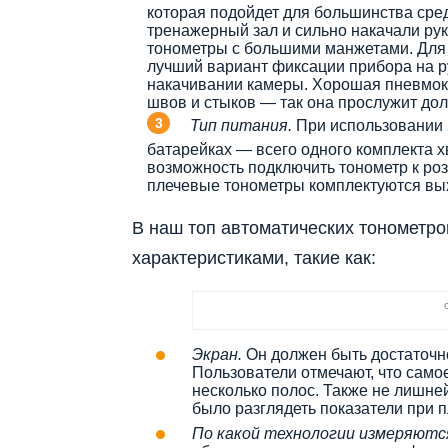
которая подойдет для большинства сред
тренажерный зал и сильно накачали ру
тонометры с большими манжетами. Для
лучший вариант фиксации прибора на р
накачивании камеры. Хорошая пневмока
швов и стыков — так она прослужит до
Тип питания.
При использовании 2
батарейках — всего одного комплекта 
возможность подключить тонометр к ро
плечевые тонометры комплектуются вых
В наш топ автоматических тонометр
характеристиками, такие как:
Экран.
Он должен быть достаточн
Пользователи отмечают, что само
несколько полос. Также не лишне
было разглядеть показатели при 
По какой технологии измеряютс