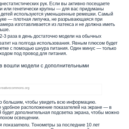
нестатистических рук. Если вы активно посещаете
ки или генетически крупны — для вас придуманы
 детей используются уменьшенные ремешки. Самый
уке — плотная липучка, не разрывающаяся при
мера изготавливается из латекса и не должна иметь
льше.
-3 раза в день достаточно модели на обычных
хватит на полгода использования. Явным плюсом будет
зетке с помощью шнура питания. Один минус — только
одом под провод для питания.
ов вошли модели с дополнительными
creativecommons.org
о большим, чтобы увидеть всю информацию.
е удобное расположение показателей на экране — в
й будет дополнительная подсветка экрана, чтобы можно
плохом освещении.
я показатели.
Тонометры за последние 10 лет