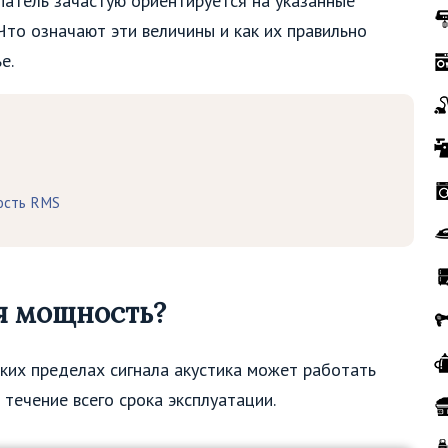
патель зачастую ориентируется на указанные
то означают эти величины и как их правильно
е.
ость RMS
я мощность?
аких пределах сигнала акустика может работать
 течение всего срока эксплуатации.