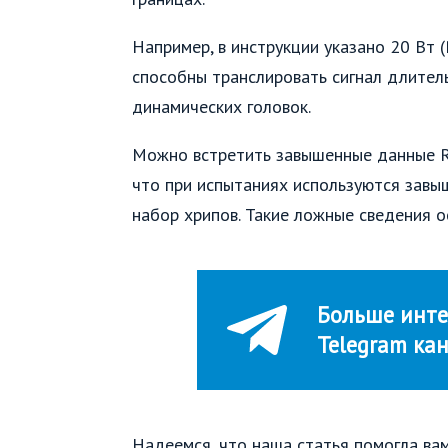
Например, в инструкции указано 20 Вт (
способны транслировать сигнал длител
динамических головок.
Можно встретить завышенные данные RM
что при испытаниях используются завы
набор хрипов. Такие ложные сведения о
Больше инте
Telegram ка
Надеемся, что наша статья помогла вам