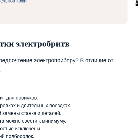
ельной кожи
тки электробритв
редпочтение электроприбору? В отличие от
.
.
ит для новичков.
овках и длительных поездках.
 замены станка и деталей.
в можно свести к минимуму.
остью исключены.
ий подбородок.