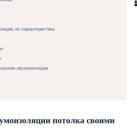
ляции, их характеристика
ол
ы
чшения звукоизоляции
шумоизоляции потолка своими