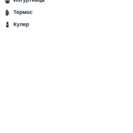
Йогуртница
Термос
Кулер