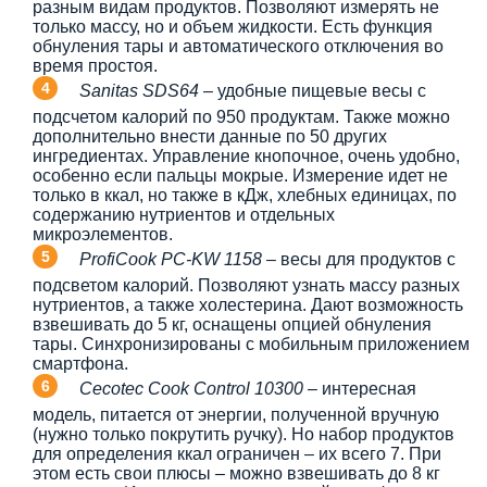
разным видам продуктов. Позволяют измерять не
только массу, но и объем жидкости. Есть функция
обнуления тары и автоматического отключения во
время простоя.
Sanitas SDS64
– удобные пищевые весы с
подсчетом калорий по 950 продуктам. Также можно
дополнительно внести данные по 50 других
ингредиентах. Управление кнопочное, очень удобно,
особенно если пальцы мокрые. Измерение идет не
только в ккал, но также в кДж, хлебных единицах, по
содержанию нутриентов и отдельных
микроэлементов.
ProfiCook PC-KW 1158
– весы для продуктов с
подсветом калорий. Позволяют узнать массу разных
нутриентов, а также холестерина. Дают возможность
взвешивать до 5 кг, оснащены опцией обнуления
тары. Синхронизированы с мобильным приложением
смартфона.
Cecotec Cook Control 10300
– интересная
модель, питается от энергии, полученной вручную
(нужно только покрутить ручку). Но набор продуктов
для определения ккал ограничен – их всего 7. При
этом есть свои плюсы – можно взвешивать до 8 кг