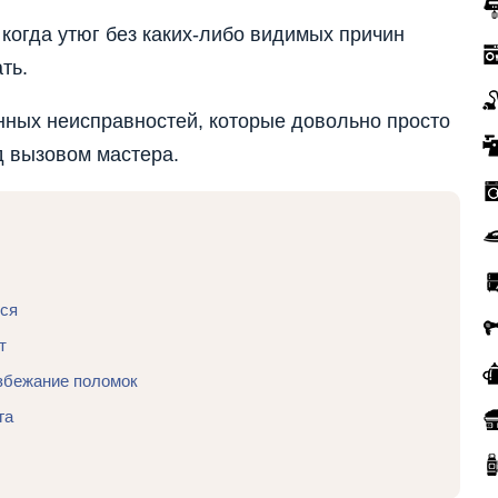
 когда утюг без каких-либо видимых причин
ть.
нных неисправностей, которые довольно просто
д вызовом мастера.
тся
т
избежание поломок
га