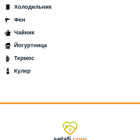
Холодильник
Фен
Чайник
Йогуртница
Термос
Кулер
setafi
.com