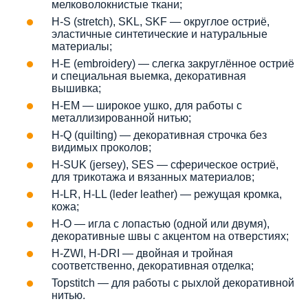
мелковолокнистые ткани;
H-S (stretch), SKL, SKF — округлое остриё,
эластичные синтетические и натуральные
материалы;
H-E (embroidery) — слегка закруглённое остриё
и специальная выемка, декоративная
вышивка;
H-EM — широкое ушко, для работы с
металлизированной нитью;
H-Q (quilting) — декоративная строчка без
видимых проколов;
H-SUK (jersey), SES — сферическое остриё,
для трикотажа и вязанных материалов;
H-LR, H-LL (leder leather) — режущая кромка,
кожа;
H-O — игла с лопастью (одной или двумя),
декоративные швы с акцентом на отверстиях;
H-ZWI, H-DRI — двойная и тройная
соответственно, декоративная отделка;
Topstitch — для работы с рыхлой декоративной
нитью.