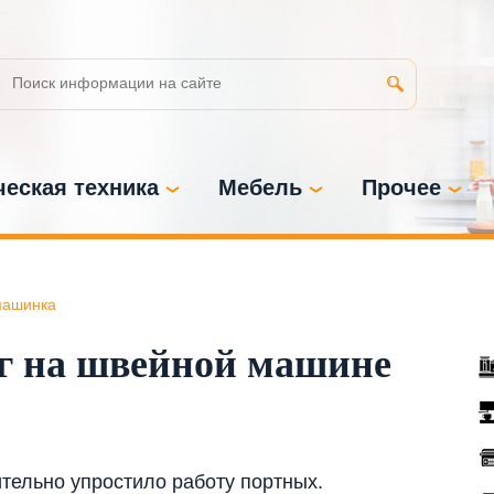
еская техника
Мебель
Прочее
машинка
нг на швейной машине
тельно упростило работу портных.