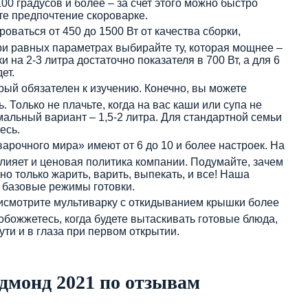
0 градусов и более – за счет этого можно быстро
те предпочтение скороварке.
ваться от 450 до 1500 Вт от качества сборки,
ри равных параметрах выбирайте ту, которая мощнее –
 на 2-3 литра достаточно показателя в 700 Вт, а для 6
ет.
рый обязателен к изучению. Конечно, вы можете
Только не плачьте, когда на вас каши или супа не
мальный вариант – 1,5-2 литра. Для стандартной семьи
есь.
арочного мира» имеют от 6 до 10 и более настроек. На
лияет и ценовая политика компании. Подумайте, зачем
но только жарить, варить, выпекать, и все! Наша
 базовые режимы готовки.
рисмотрите мультиварку с откидыванием крышки более
 обожжетесь, когда будете вытаскивать готовые блюда,
ти и в глаза при первом открытии.
дмонд 2021 по отзывам