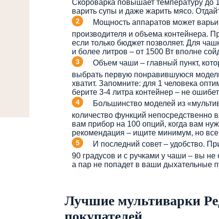
Скороварка повышает температуру до 10
варить супы и даже жарить мясо. Отдай
Мощность аппаратов может варьиро
производителя и объема контейнера. П
если только бюджет позволяет. Для чашки
и более литров – от 1500 Вт вполне сойд
Объем чаши – главный пункт, кото
выбрать первую понравившуюся модель. 
хватит. Запомните: для 1 человека опти
берите 3-4 литра контейнер – не ошибет
Большинство моделей из «мультив
количество функций непосредственно в
вам прибор на 100 опций, когда вам нуж
рекомендация – ищите минимум, но все
И последний совет – удобство. П
90 градусов и с ручками у чаши – вы не
а пар не попадет в ваши дыхательные пу
Лучшие мультиварки Ре
покупателей