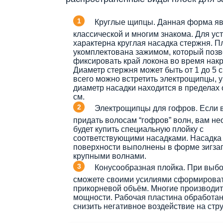
Круглые щипцы. Данная форма яв
классической и многим знакома. Для ус
характерна круглая насадка стержня. П
укомплектована зажимом, который позв
фиксировать край локона во время накр
Диаметр стержня может быть от 1 до 5 
всего можно встретить электрощипцы, у
диаметр насадки находится в пределах о
см.
Электрощипцы для гофров. Если 
придать волосам “гофров” волн, вам н
будет купить специальную плойку с
соответствующими насадками. Насадка 
поверхности выполнены в форме зигзаг
крупными волнами.
Конусообразная плойка. При выб
сможете своими усилиями сформировать
прикорневой объём. Многие производит
мощности. Рабочая пластина обработан
снизить негативное воздействие на стру