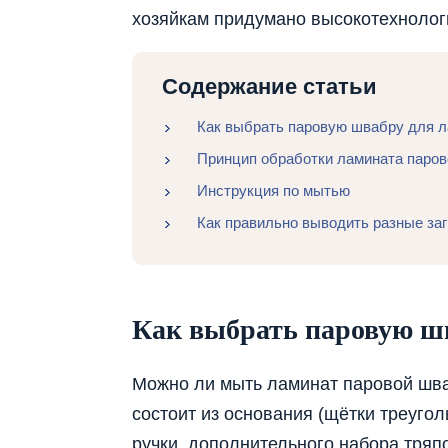
хозяйкам придумано высокотехнолог
Содержание статьи
Как выбрать паровую швабру для 
Принцип обработки ламината паро
Инструкция по мытью
Как правильно выводить разные за
Как выбрать паровую ш
Можно ли мыть ламинат паровой шваб
состоит из основания (щётки треуго
ручки, дополнительного набора тряп