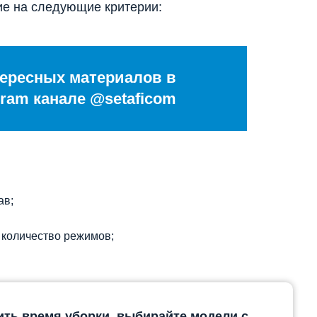
ие на следующие критерии:
ересных материалов в
ram канале @setaficom
ав;
 количество режимов;
.
ть время уборки, выбирайте модели с