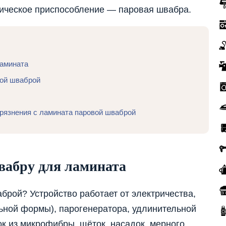
ическое приспособление — паровая швабра.
ламината
вой шваброй
грязнения с ламината паровой шваброй
вабру для ламината
рой? Устройство работает от электричества,
льной формы), парогенератора, удлинительной
ок из микрофибры, щёток, насадок, мерного