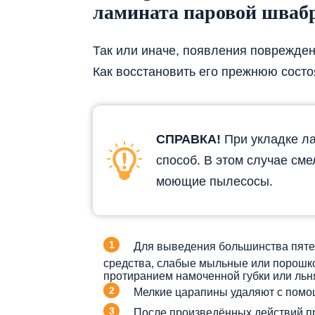
ламината паровой шваб
Так или иначе, появления поврежден
Как восстановить его прежнюю состо
СПРАВКА!
При укладке ла
способ. В этом случае см
моющие пылесосы.
Для выведения большинства пяте
средства, слабые мыльные или порошко
протиранием намоченной губки или льн
Мелкие царапины удаляют с помощ
После произведённых действий п