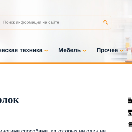
еская техника
Мебель
Прочее
рлок
ногими способами, из которых ни один не