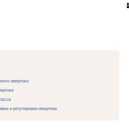
чного оверлока
верлока
ласса
вки и регулировки оверлока