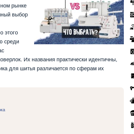
нном рынке
мный выбор
о этого
ю среди
ас
коверлок. Их названия практически идентичны,
ника для шитья различается по сферам их
ока