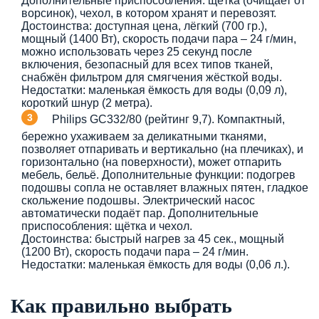
Дополнительные приспособления: щётка (очищает от
ворсинок), чехол, в котором хранят и перевозят.
Достоинства: доступная цена, лёгкий (700 гр.),
мощный (1400 Вт), скорость подачи пара – 24 г/мин,
можно использовать через 25 секунд после
включения, безопасный для всех типов тканей,
снабжён фильтром для смягчения жёсткой воды.
Недостатки: маленькая ёмкость для воды (0,09 л),
короткий шнур (2 метра).
Philips GC332/80 (рейтинг 9,7). Компактный,
бережно ухаживаем за деликатными тканями,
позволяет отпаривать и вертикально (на плечиках), и
горизонтально (на поверхности), может отпарить
мебель, бельё. Дополнительные функции: подогрев
подошвы сопла не оставляет влажных пятен, гладкое
скольжение подошвы. Электрический насос
автоматически подаёт пар. Дополнительные
приспособления: щётка и чехол.
Достоинства: быстрый нагрев за 45 сек., мощный
(1200 Вт), скорость подачи пара – 24 г/мин.
Недостатки: маленькая ёмкость для воды (0,06 л.).
Как правильно выбрать