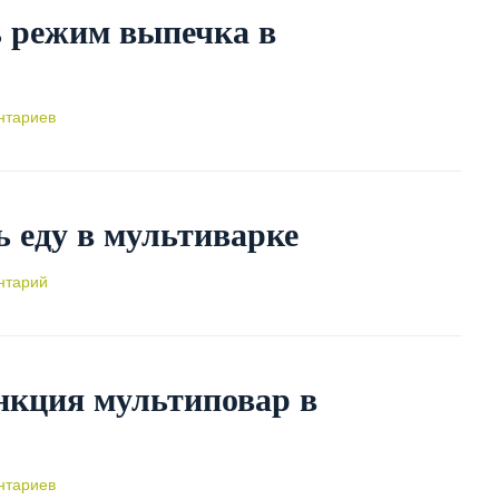
 режим выпечка в
нтариев
ь еду в мультиварке
нтарий
нкция мультиповар в
нтариев