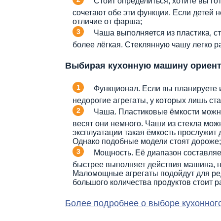
Стоит определиться, хотите вы г
сочетают обе эти функции. Если детей н
отличие от фарша;
Чаша выполняется из пластика, с
более лёгкая. Стеклянную чашу легко р
Выбирая кухонную машину ориент
Функционал. Если вы планируете 
недорогие агрегаты, у которых лишь с
Чаша. Пластиковые ёмкости можно
весят они немного. Чаши из стекла мож
эксплуатации такая ёмкость прослужит 
Однако подобные модели стоят дороже;
Мощность. Её диапазон составляет
быстрее выполняет действия машина, н
Маломощные агрегаты подойдут для ред
большого количества продуктов стоит р
Более подробнее о выборе кухонног