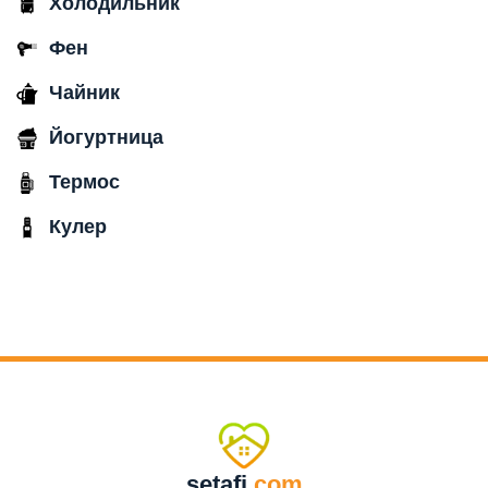
Холодильник
Фен
Чайник
Йогуртница
Термос
Кулер
setafi
.com