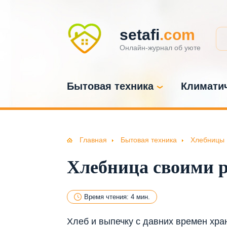
setafi
.com
Онлайн-журнал об уюте
Бытовая техника
Климатич
Главная
Бытовая техника
Хлебницы
Хлебница своими 
Время чтения: 4 мин.
Хлеб и выпечку с давних времен хр