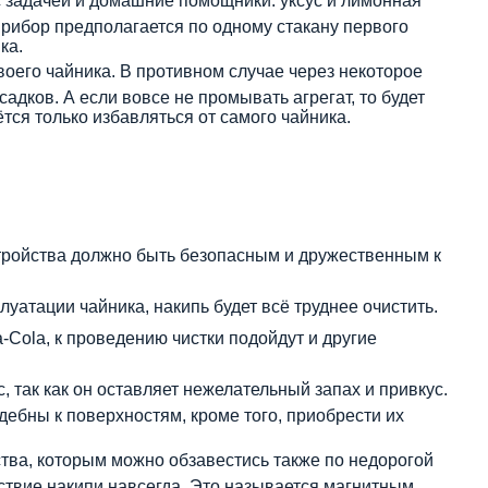
с задачей и домашние помощники: уксус и лимонная
прибор предполагается по одному стакану первого
ка.
оего чайника. В противном случае через некоторое
адков. А если вовсе не промывать агрегат, то будет
тся только избавляться от самого чайника.
тройства должно быть безопасным и дружественным к
луатации чайника, накипь будет всё труднее очистить.
Cola, к проведению чистки подойдут и другие
, так как он оставляет нежелательный запах и привкус.
ебны к поверхностям, кроме того, приобрести их
ва, которым можно обзавестись также по недорогой
тствие накипи навсегда. Это называется магнитным