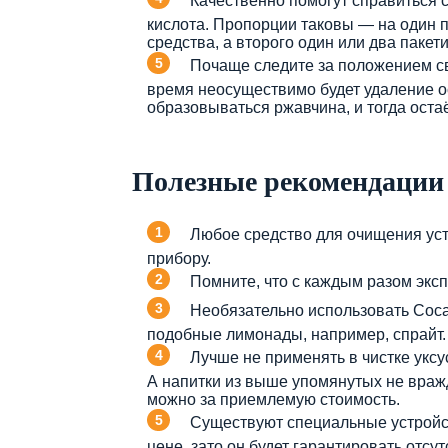
Качественно помогут справиться 
кислота. Пропорции таковы — на один 
средства, а второго один или два пакети
Почаще следите за положением св
время неосуществимо будет удаление ос
образовываться ржавчина, и тогда остаё
Полезные рекомендации
Любое средство для очищения ус
прибору.
Помните, что с каждым разом эксп
Необязательно использовать Coca-
подобные лимонады, например, спрайт.
Лучше не применять в чистке уксус
А напитки из выше упомянутых не вражд
можно за приемлемую стоимость.
Существуют специальные устройст
цене, зато он будет гарантировать отсу