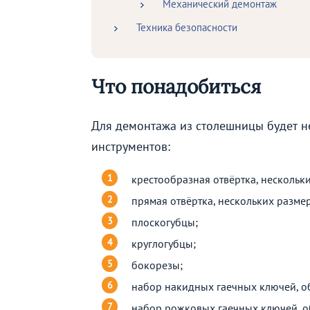
Механический демонтаж
Техника безопасности
Что понадобиться
Для демонтажа из столешницы будет 
инструментов:
крестообразная отвёртка, нескольк
прямая отвёртка, нескольких разме
плоскогубцы;
круглогубцы;
бокорезы;
набор накидных гаечных ключей, об
набор рожковых гаечных ключей, о