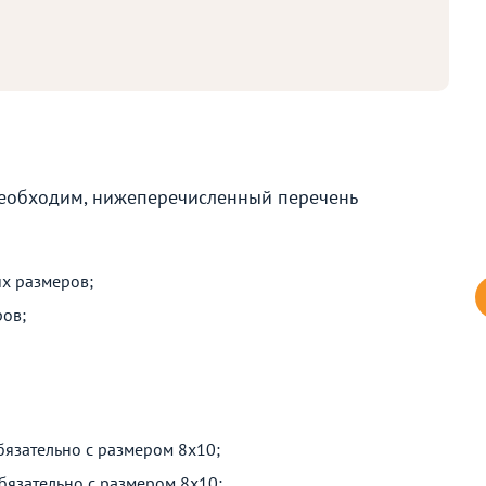
необходим, нижеперечисленный перечень
их размеров;
ров;
язательно с размером 8х10;
бязательно с размером 8х10;