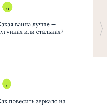
15
Какая ванна лучше —
чугунная или стальная?
2
Как повесить зеркало на