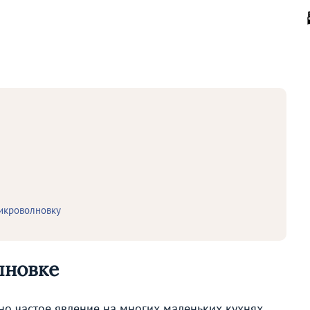
микроволновку
лновке
о частое явление на многих маленьких кухнях.