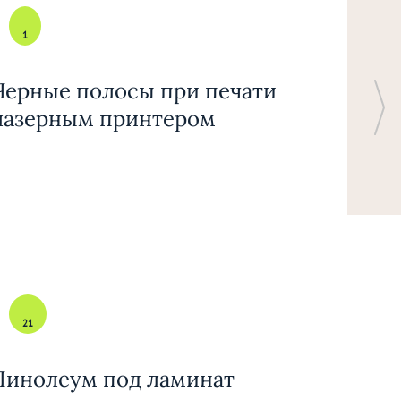
1
Черные полосы при печати
лазерным принтером
21
Линолеум под ламинат