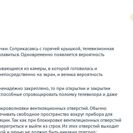
чки. Соприкасаясь с горячей крышкой, телевизионная
плавиться. Одновременно появляется вероятность
ывающиеся из камеры, в которой готовилась и
непосредственно на экран, и велика вероятность
ненадёжно закреплено, то при открытии и закрытии
 способные спровоцировать поломку телевизора и даже
икроволновки вентиляционных отверстий. Обычно
чивать свободное пространство вокруг прибора для
ции. Так как при блокировке вентиляционных отверстий
ерегреться и выйти из строя. Из этих отверстий выходит
ной и печью не должно быть никаких преград;