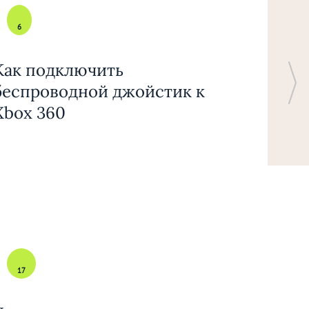
6
Как подключить
беспроводной джойстик к
Xbox 360
17