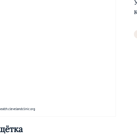
alth.clevelandclinic.org
щётка