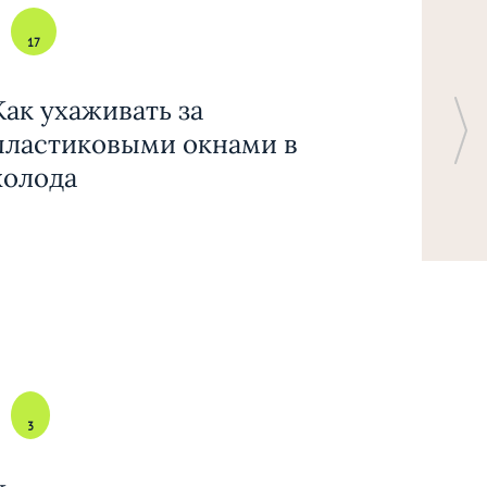
17
Как ухаживать за
пластиковыми окнами в
холода
3