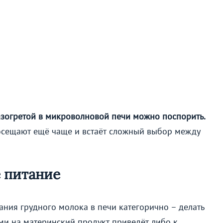
азогретой в микроволновой печи можно поспорить.
посещают ещё чаще и встаёт сложный выбор между
 питание
ния грудного молока в печи категорично – делать
ми на материнский продукт приведёт либо к