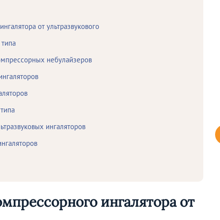
ингалятора от ультразвукового
 типа
компрессорных небулайзеров
ингаляторов
аляторов
 типа
льтразвуковых ингаляторов
ингаляторов
омпрессорного ингалятора от