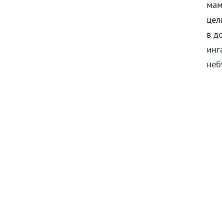
мам
цел
в д
инг
неб