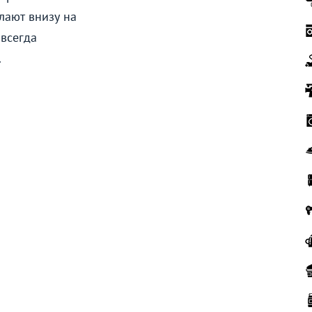
лают внизу на
 всегда
.