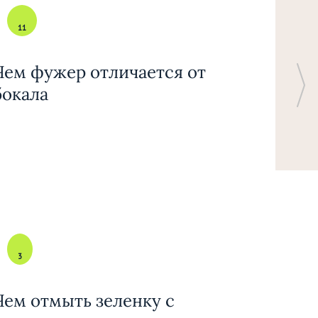
11
Чем фужер отличается от
бокала
3
Чем отмыть зеленку с