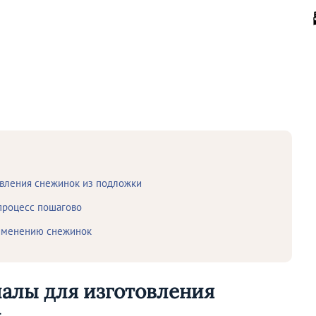
овления снежинок из подложки
процесс пошагово
рименению снежинок
алы для изготовления