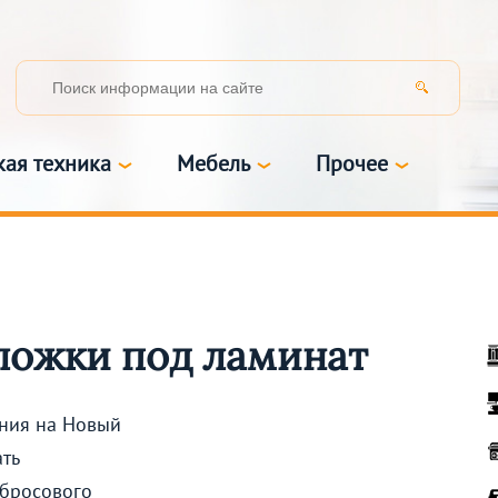
кая техника
Мебель
Прочее
ложки под ламинат
ения на Новый
ать
 бросового