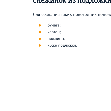
снежинок из подложк
Для создания таких новогодних подел
бумага;
картон;
ножницы;
куски подложки.