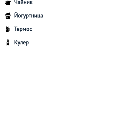
Чайник
Йогуртница
Термос
Кулер