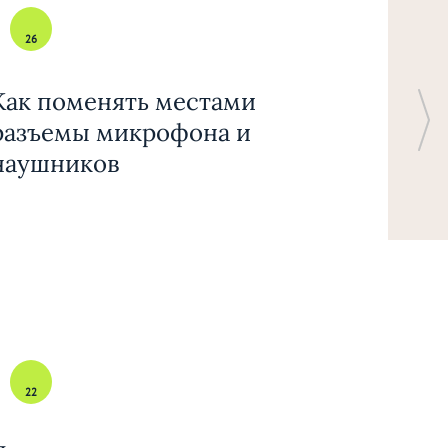
26
Как поменять местами
разъемы микрофона и
наушников
22