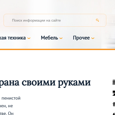
кая техника
Мебель
Прочее
рана своими руками
 пенистой
чен, не
тве. Он