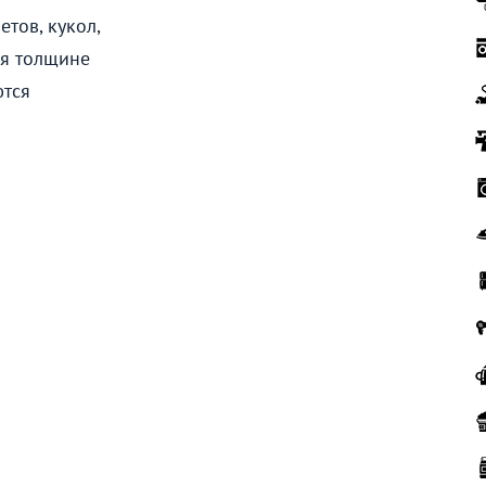
тов, кукол,
ря толщине
ются