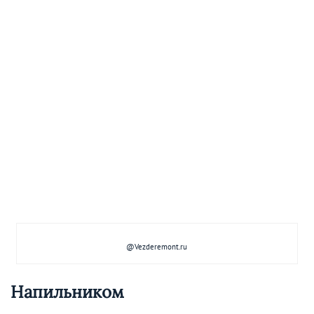
@Vezderemont.ru
Напильником