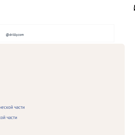
@drillly.com
ческой части
ой части