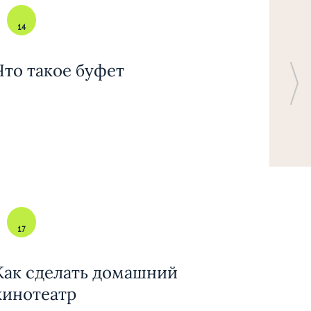
14
Что такое буфет
17
Как сделать домашний
кинотеатр