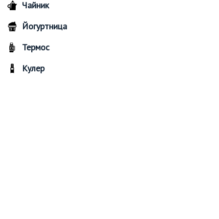
Чайник
Йогуртница
Термос
Кулер