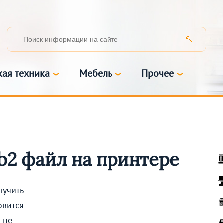
кая техника
Мебель
Прочее
fb2 файл на принтере
лучить
овится
 не