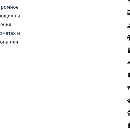
огромное
яющих на
дения
рматах и
фона или